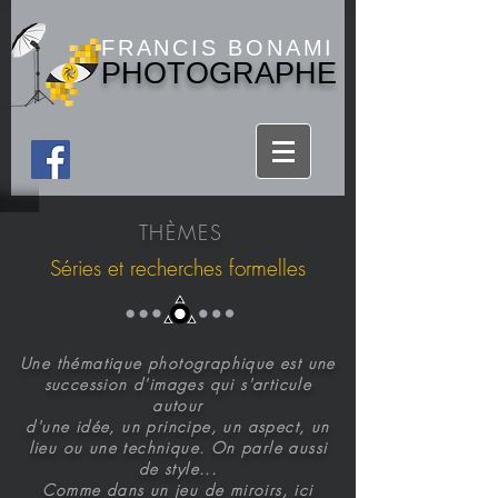
FRANCIS BONAMI
PHOTOGRAPHE
THÈMES
Séries et recherches formelles
Une thématique photographique est une
succession d'images qui s'articule
autour
d'une idée, un principe, un aspect, un
lieu ou une technique. On parle aussi
de style...
Comme dans un jeu de miroirs, ici