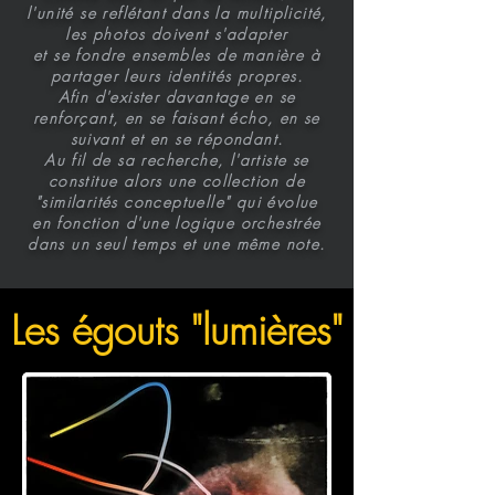
l'unité se reflétant dans la multiplicité,
les photos doivent s'adapter
et se fondre ensembles de manière à
partager leurs identités propres.
Afin d'exister davantage en se
renforçant, en se faisant écho, en se
suivant et en se répondant.
Au fil de sa recherche, l'artiste se
constitue alors une collection de
"similarités conceptuelle" qui évolue
en fonction d'une logique orchestrée
dans un seul temps et une même note.
Les égouts "lumières"