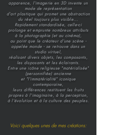
apparence, l'imagerie en 3D invente un
mode de représentation
d'art plastique
qui promet une abstraction
du réel toujours plus visible...
Rapidement standardisée, celle-ci
prolonge et emprunte nombreux attributs
à la photographie (et au cinéma),
au point que le créateur d'une scène -
appelée monde -
se retrouve dans un
studio virtuel,
réalisant divers objets, les composants,
les disposants et les éclairants.
Entre une icône religieuse "matérialisée"
(personnifiée) ancienne
et "l'immatérialité" iconique
contemporaine,
leurs différences restituent les fruits
propres à l'imaginaire, à la perception,
à l'évolution et à la culture des peuples.
Voici quelques unes de mes créations: